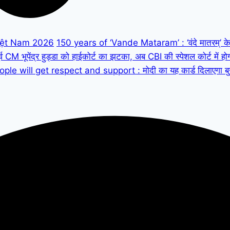
iệt Nam 2026
150 years of ‘Vande Mataram’ : ‘वंदे मातरम्’ के 150
M भूपेंद्र हुड्डा को हाईकोर्ट का झटका, अब CBI की स्पेशल कोर्ट में हो
ple will get respect and support : मोदी का यह कार्ड दिलाएगा बुजुर