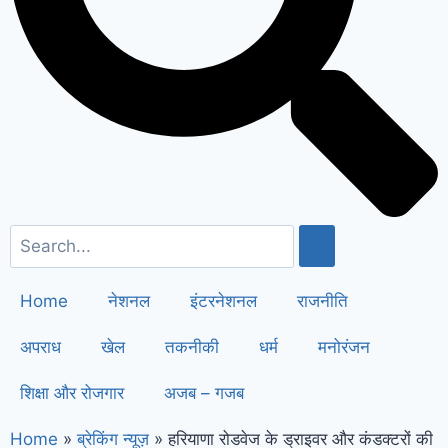
सैनी ने 6 महीने के लिए बिजली बिल किया माफ
!
Elderly people will get respect
and support : मोदी का यह कार्ड दिलाएगा
बुजुर्गों को सम्मान और सहारा !
PM Modi’s
Haryana visit finalized: इस दिन
हरियाणा दौरे पर आएंगे पीएम मोदी, इन
कार्यक्रमों में होंगे शामिल
Home
नेशनल
इंटरनेशनल
राजनीति
अपराध
खेल
तकनीकी
धर्म
मनोरंजन
शिक्षा और रोजगार
अजब – गजब
Home
»
ब्रेकिंग न्यूज़
»
हरियाणा रोडवेज के ड्राइवर और कंडक्टरों की