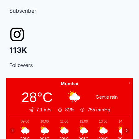
Subscriber
113K
Followers
Mumbai
28°C
Gentle rain
7.1 m/s
81%
755
mmHg
09:00
10:00
11:00
12:00
13:00
14:00
‹
›