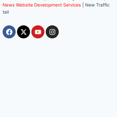
News Website Development Services
| New Traffic
tail
Most Viewed
Top 10+ Trang Cá Độ Bóng Đá Uy Tín, Hợp Pháp
Tại Việt Nam 2026
muhriz
August 6, 2026
Top 10+ Trang Cá Độ Bóng Đá Uy Tín, Hợp Pháp Tại Việt Nam
2026 BẢNG XẾP HẠNG 2026 cập nhật các trang cá độ bóng đá
đang được ưu tiên lựa chọn. Logo lấy từ chính domain, ảnh giới
thiệu là screenshot trang chủ thật. Danh sách bao gồm: Jin88 –
Jin88 – Nhà