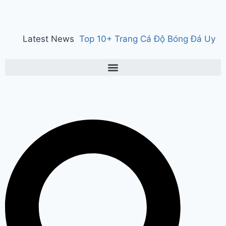
Latest News
Top 10+ Trang Cá Độ Bóng Đá Uy
Tín, Hợp Pháp Tại Việt Nam 2026
150 years of ‘Vande Mataram’ : ‘वंदे
मातरम्’ के 150 वर्ष पर हुआ राज्य स्तरीय
कार्यक्रम, CM सैनी ने कहा- ‘वंदे मातरम्’
राष्ट्र की आत्मा, पहचान और गौरव
Manesar
land scam case में पूर्व CM भूपेंद्र हुड्डा
को हाईकोर्ट का झटका, अब CBI की स्पेशल
कोर्ट में होगी सुनवाई
Relief to farmers :
Haryana के किसानों को ‘नायाब’ राहत, CM