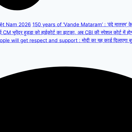
iệt Nam 2026
150 years of ‘Vande Mataram’ : ‘वंदे मातरम्’ के 150
M भूपेंद्र हुड्डा को हाईकोर्ट का झटका, अब CBI की स्पेशल कोर्ट में हो
ple will get respect and support : मोदी का यह कार्ड दिलाएगा बुजुर