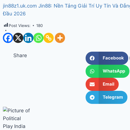
jin88z1.uk.com Jin88: Nền Tảng Giải Trí Uy Tín Và Đẳ
Đầu 2026
Post Views:
180
Share
Facebook
WhatsApp
Email
Telegram