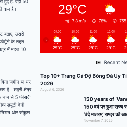
 हुई है, वहां 50
29°C
support : मोदी का यह
ाफी कम है।
कार्ड दिलाएगा बुजुर्गों को
7.8 m/s
78%
75
सम्मान और सहारा !
PM
09:00
10:00
11:00
12:00
1
ेट बढ़ाए, उससे
‹
Modi’s Haryana visit
र्मूले के तहत
29°C
29°C
29°C
29°C
2
षेत्र में महज 10
finalized: इस दिन
Recent N
हरियाणा दौरे पर आएंगे पीएम
मोदी, इन कार्यक्रमों में होंगे
Top 10+ Trang Cá Độ Bóng Đá Uy Tí
े बिना जमीन या घर
2026
शामिल
लग है। शहरी क्षेत्र
August 6, 2026
 के नाम से 5 फीसदी
150 years of ‘Vande 
म्प ड्यूटी देनी
150 वर्ष पर हुआ राज्य स
प्रतिशत और संयुक्त
‘वंदे मातरम्’ राष्ट्र की
November 7, 2025