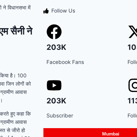
ी ने विधानसभा में
Manesar land scam
Follow Us
case में पूर्व CM भूपेंद्र
एम सैनी ने
हुड्डा को हाईकोर्ट का
झटका, अब CBI की स्पेशल
203K
10
कोर्ट में होगी सुनवाई
Relief
Facebook Fans
Fol
to farmers : Haryana
ान किया है। 100
के किसानों को ‘नायाब’
ावा जिन लोगों को
ी ग्रामीण आवास
राहत, CM सैनी ने 6 महीने
203K
11
ी।
के लिए बिजली बिल किया
 करते हुए कहा कि
Subscriber
Fol
माफ !
Elderly people
ी ग्रामीण आवास
्त से जीरो हो
will get respect and
Mumbai