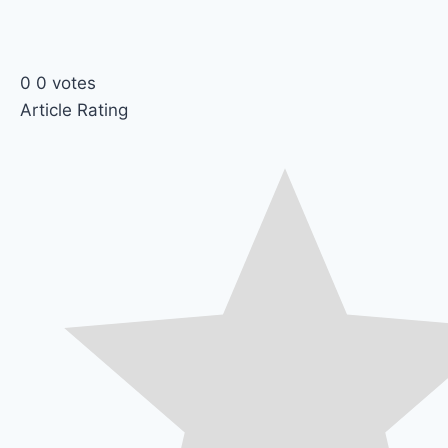
0
0
votes
Article Rating