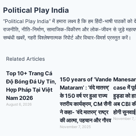
Political Play India
“Political Play India” में हमारा लक्ष्य है कि हम हिंदी-भाषी पाठकों को 
राजनीति, नीति-निर्माण, सामाजिक-विकीरण और लोक-जीवन से जुड़े महत्वप
सम्बंधी खबरें, गहरी विश्लेषणात्मक रिपोर्ट और विचार-विमर्श प्रस्तुत करें।
Related Articles
Top 10+ Trang Cá
150 years of ‘Vande
Manesar
Độ Bóng Đá Uy Tín,
Mataram’ : ‘वंदे मातरम्’
case में पूर
Hợp Pháp Tại Việt
के 150 वर्ष पर हुआ राज्य
हुड्डा को ह
Nam 2026
स्तरीय कार्यक्रम, CM सैनी
अब CBI की स
August 6, 2026
ने कहा- ‘वंदे मातरम्’ राष्ट्र
होगी सुनवाई
November 7,
की आत्मा, पहचान और गौरव
November 7, 2025