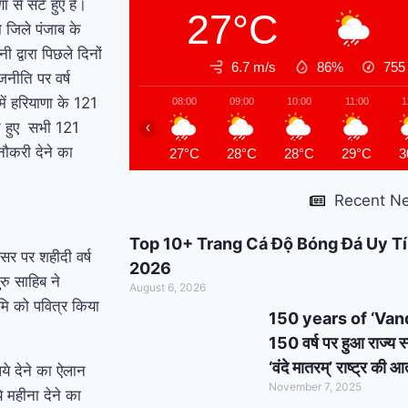
 से सटे हुए हैं।
27°C
support : मोदी का यह
ा जिले पंजाब के
 द्वारा पिछले दिनों
कार्ड दिलाएगा बुजुर्गों को
6.7 m/s
86%
75
जनीति पर वर्ष
सम्मान और सहारा !
PM
में हरियाणा के 121
08:00
09:00
10:00
11:00
1
ेते हुए सभी 121
‹
Modi’s Haryana visit
नौकरी देने का
27°C
28°C
28°C
29°C
3
finalized: इस दिन
Recent N
हरियाणा दौरे पर आएंगे पीएम
मोदी, इन कार्यक्रमों में होंगे
Top 10+ Trang Cá Độ Bóng Đá Uy Tí
सर पर शहीदी वर्ष
2026
शामिल
रु साहिब ने
August 6, 2026
मि को पवित्र किया
150 years of ‘Vande 
150 वर्ष पर हुआ राज्य स
‘वंदे मातरम्’ राष्ट्र की
ये देने का ऐलान
November 7, 2025
े महीना देने का