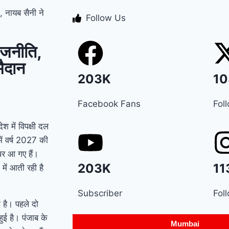
, नायब सैनी ने
Manesar land scam
Follow Us
case में पूर्व CM भूपेंद्र
ाजनीति,
हुड्डा को हाईकोर्ट का
मैदान
झटका, अब CBI की स्पेशल
203K
10
कोर्ट में होगी सुनवाई
Relief
Facebook Fans
Fol
to farmers : Haryana
ेश में विपक्षी दल
के किसानों को ‘नायाब’
में वर्ष 2027 की
पर आ गए हैं।
राहत, CM सैनी ने 6 महीने
203K
11
में आती रही है
के लिए बिजली बिल किया
Subscriber
Fol
माफ !
Elderly people
 है। पहले दो
ुई है। पंजाब के
will get respect and
Mumbai