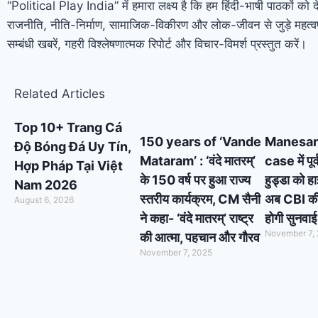
“Political Play India” में हमारा लक्ष्य है कि हम हिंदी-भाषी पाठकों को 
राजनीति, नीति-निर्माण, सामाजिक-विकीरण और लोक-जीवन से जुड़े महत्वप
सम्बंधी खबरें, गहरी विश्लेषणात्मक रिपोर्ट और विचार-विमर्श प्रस्तुत करें।
Related Articles
Top 10+ Trang Cá
150 years of ‘Vande
Manesar
Độ Bóng Đá Uy Tín,
Mataram’ : ‘वंदे मातरम्’
case में पूर
Hợp Pháp Tại Việt
के 150 वर्ष पर हुआ राज्य
हुड्डा को ह
Nam 2026
स्तरीय कार्यक्रम, CM सैनी
अब CBI की स
August 6, 2026
ने कहा- ‘वंदे मातरम्’ राष्ट्र
होगी सुनवाई
November 7,
की आत्मा, पहचान और गौरव
November 7, 2025