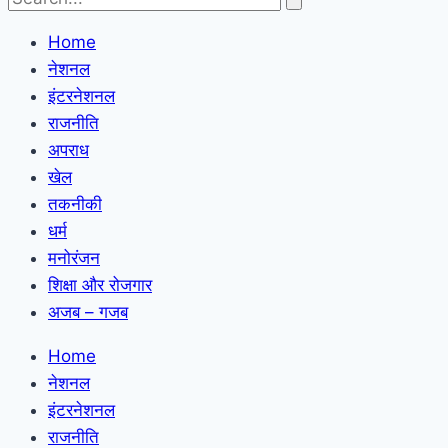
Home
नेशनल
इंटरनेशनल
राजनीति
अपराध
खेल
तकनीकी
धर्म
मनोरंजन
शिक्षा और रोजगार
अजब – गजब
Home
नेशनल
इंटरनेशनल
राजनीति