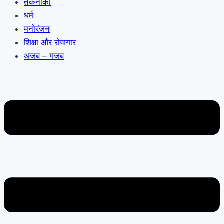
तकनीकी
धर्म
मनोरंजन
शिक्षा और रोजगार
अजब – गजब