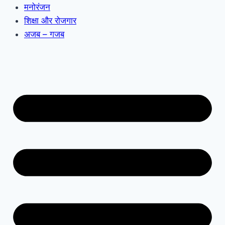
मनोरंजन
शिक्षा और रोजगार
अजब – गजब