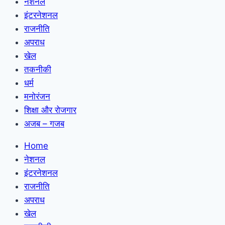
नेशनल
इंटरनेशनल
राजनीति
अपराध
खेल
तकनीकी
धर्म
मनोरंजन
शिक्षा और रोजगार
अजब – गजब
Home
नेशनल
इंटरनेशनल
राजनीति
अपराध
खेल