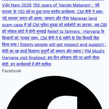
Việt Nam 2026
150 years of ‘Vande Mataram’ : ‘वंदे
मातरम्’ के 150 वर्ष पर हुआ राज्य स्तरीय कार्यक्रम, CM सैनी ने कहा-
‘वंदे मातरम्’ राष्ट्र की आत्मा, पहचान और गौरव
Manesar land
scam case में पूर्व CM भूपेंद्र हुड्डा को हाईकोर्ट का झटका, अब CBI
की स्पेशल कोर्ट में होगी सुनवाई
Relief to farmers : Haryana के
किसानों को ‘नायाब’ राहत, CM सैनी ने 6 महीने के लिए बिजली बिल
किया माफ !
Elderly people will get respect and support :
मोदी का यह कार्ड दिलाएगा बुजुर्गों को सम्मान और सहारा !
PM Modi’s
Haryana visit finalized: इस दिन हरियाणा दौरे पर आएंगे पीएम
मोदी, इन कार्यक्रमों में होंगे शामिल
Facebook