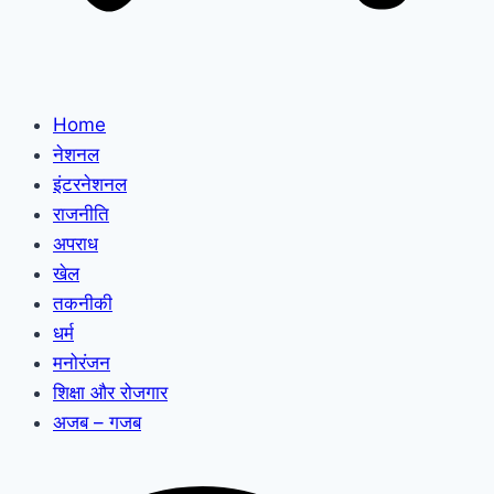
Home
नेशनल
इंटरनेशनल
राजनीति
अपराध
खेल
तकनीकी
धर्म
मनोरंजन
शिक्षा और रोजगार
अजब – गजब