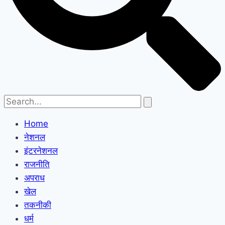
Home
नेशनल
इंटरनेशनल
राजनीति
अपराध
खेल
तकनीकी
धर्म