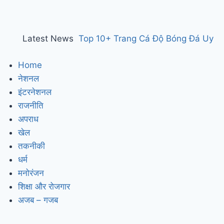
Latest News
Top 10+ Trang Cá Độ Bóng Đá Uy
Tín, Hợp Pháp Tại Việt Nam 2026
Home
नेशनल
150 years of ‘Vande Mataram’ : ‘वंदे
इंटरनेशनल
मातरम्’ के 150 वर्ष पर हुआ राज्य स्तरीय
राजनीति
कार्यक्रम, CM सैनी ने कहा- ‘वंदे मातरम्’
अपराध
खेल
राष्ट्र की आत्मा, पहचान और गौरव
Manesar
तकनीकी
land scam case में पूर्व CM भूपेंद्र हुड्डा
धर्म
मनोरंजन
को हाईकोर्ट का झटका, अब CBI की स्पेशल
शिक्षा और रोजगार
कोर्ट में होगी सुनवाई
Relief to farmers :
अजब – गजब
Haryana के किसानों को ‘नायाब’ राहत, CM