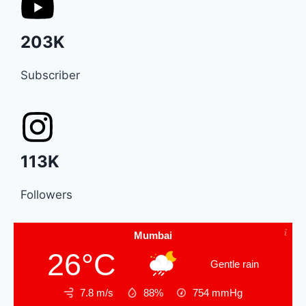
203K
Subscriber
113K
Followers
Mumbai
26°C
Gentle rain
7.8 m/s
88%
754
mmHg