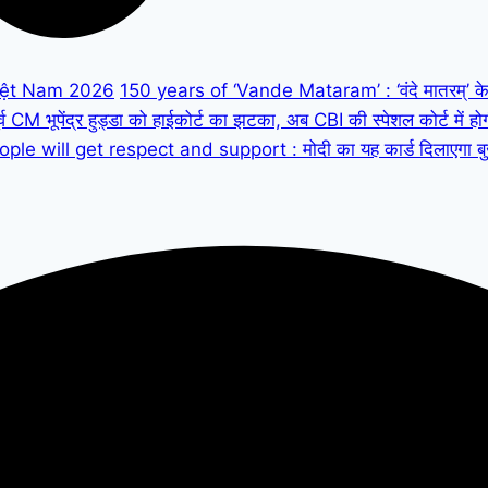
iệt Nam 2026
150 years of ‘Vande Mataram’ : ‘वंदे मातरम्’ के 150
M भूपेंद्र हुड्डा को हाईकोर्ट का झटका, अब CBI की स्पेशल कोर्ट में हो
ple will get respect and support : मोदी का यह कार्ड दिलाएगा बुजुर