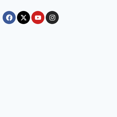
Most Viewed
150 years of ‘Vande Mataram’ : ‘वंदे मातरम्’ के 150 वर्ष
पर हुआ राज्य स्तरीय कार्यक्रम, CM सैनी ने कहा- ‘वंदे मातरम्’ राष्ट्र
की आत्मा, पहचान और गौरव
Political Play India
November 7, 2025
150 years of ‘Vande Mataram’ : Haryana के CM Nayab Singh Saini
ने कहा कि वंदे मातरम्’ केवल एक गीत नहीं, बल्कि यह भारत की आत्मा, धड़कन और
पहचान है। Chief Minister मां अम्बा की पावन धरती अम्बाला में ‘Vande Mataram’
के 150 वर्ष पूर्ण होने के उपलक्ष्य में आयोजित राज्य स्तरीय समारोह में उपस्थित