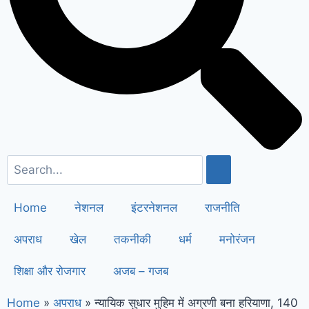
and support : मोदी का यह कार्ड दिलाएगा
बुजुर्गों को सम्मान और सहारा !
PM Modi’s
Haryana visit finalized: इस दिन
हरियाणा दौरे पर आएंगे पीएम मोदी, इन
कार्यक्रमों में होंगे शामिल
increase in the
salaries of employees : हरियाणा
सरकार का कर्मचारियों को ‘नायाब’ तोहफा, वेतन
Home
नेशनल
इंटरनेशनल
राजनीति
में कर दिया बढ़ोतरी का ऐलान !
अपराध
खेल
तकनीकी
धर्म
मनोरंजन
शिक्षा और रोजगार
अजब – गजब
Home
»
अपराध
»
न्यायिक सुधार मुहिम में अग्रणी बना हरियाणा, 140