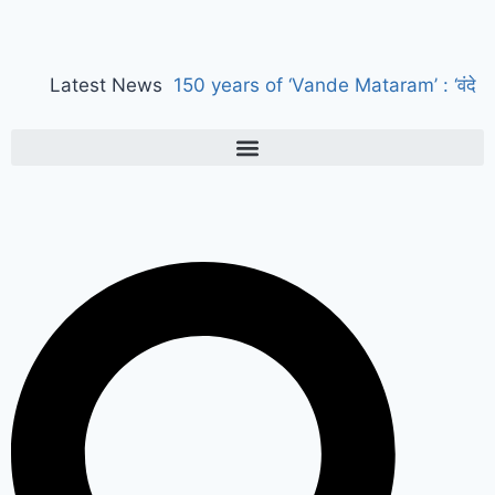
Latest News
150 years of ‘Vande Mataram’ : ‘वंदे
मातरम्’ के 150 वर्ष पर हुआ राज्य स्तरीय
कार्यक्रम, CM सैनी ने कहा- ‘वंदे मातरम्’
राष्ट्र की आत्मा, पहचान और गौरव
Manesar
land scam case में पूर्व CM भूपेंद्र हुड्डा
को हाईकोर्ट का झटका, अब CBI की स्पेशल
कोर्ट में होगी सुनवाई
Relief to farmers :
Haryana के किसानों को ‘नायाब’ राहत, CM
सैनी ने 6 महीने के लिए बिजली बिल किया माफ
!
Elderly people will get respect