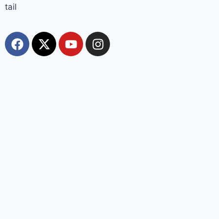
tail
Most Viewed
Top 10+ Trang Cá Độ Bóng Đá Uy Tín, Hợp Pháp
Tại Việt Nam 2026
muhriz
August 6, 2026
Top 10+ Trang Cá Độ Bóng Đá Uy Tín, Hợp Pháp Tại Việt Nam
2026 BẢNG XẾP HẠNG 2026 cập nhật các trang cá độ bóng đá
đang được ưu tiên lựa chọn. Logo lấy từ chính domain, ảnh giới
thiệu là screenshot trang chủ thật. Danh sách bao gồm: Jin88 –
Jin88 – Nhà
150 years of ‘Vande Mataram’ : ‘वंदे