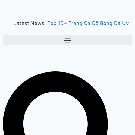
Latest News
Top 10+ Trang Cá Độ Bóng Đá Uy
Tín, Hợp Pháp Tại Việt Nam 2026
150 years of ‘Vande Mataram’ : ‘वंदे
मातरम्’ के 150 वर्ष पर हुआ राज्य स्तरीय
कार्यक्रम, CM सैनी ने कहा- ‘वंदे मातरम्’
राष्ट्र की आत्मा, पहचान और गौरव
Manesar
land scam case में पूर्व CM भूपेंद्र हुड्डा
को हाईकोर्ट का झटका, अब CBI की स्पेशल
कोर्ट में होगी सुनवाई
Relief to farmers :
Haryana के किसानों को ‘नायाब’ राहत, CM