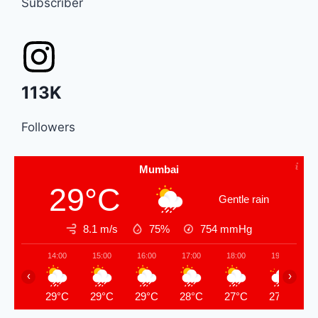
Subscriber
113K
Followers
Mumbai
29°C
Gentle rain
8.1 m/s
75%
754
mmHg
14:00
15:00
16:00
17:00
18:00
19:00
‹
›
29°C
29°C
29°C
28°C
27°C
27°C