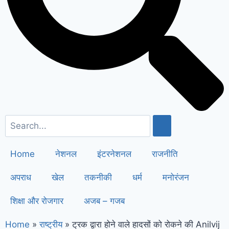
सैनी ने 6 महीने के लिए बिजली बिल किया माफ
!
Elderly people will get respect
and support : मोदी का यह कार्ड दिलाएगा
बुजुर्गों को सम्मान और सहारा !
PM Modi’s
Haryana visit finalized: इस दिन
हरियाणा दौरे पर आएंगे पीएम मोदी, इन
कार्यक्रमों में होंगे शामिल
Home
नेशनल
इंटरनेशनल
राजनीति
अपराध
खेल
तकनीकी
धर्म
मनोरंजन
शिक्षा और रोजगार
अजब – गजब
Home
»
राष्ट्रीय
»
ट्रक द्वारा होने वाले हादसों को रोकने की Anilvij