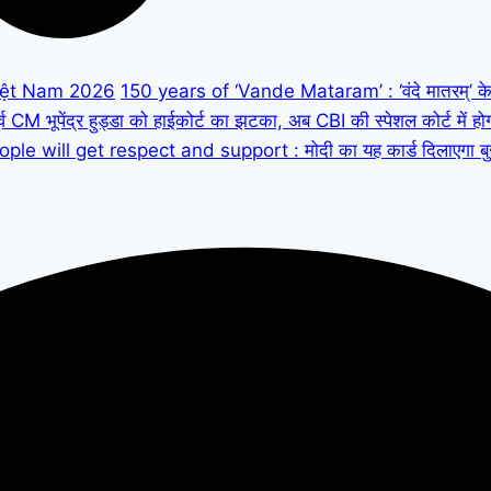
iệt Nam 2026
150 years of ‘Vande Mataram’ : ‘वंदे मातरम्’ के 150
M भूपेंद्र हुड्डा को हाईकोर्ट का झटका, अब CBI की स्पेशल कोर्ट में हो
ple will get respect and support : मोदी का यह कार्ड दिलाएगा बुजुर