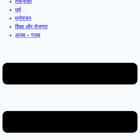
तकनीकी
धर्म
मनोरंजन
शिक्षा और रोजगार
अजब – गजब