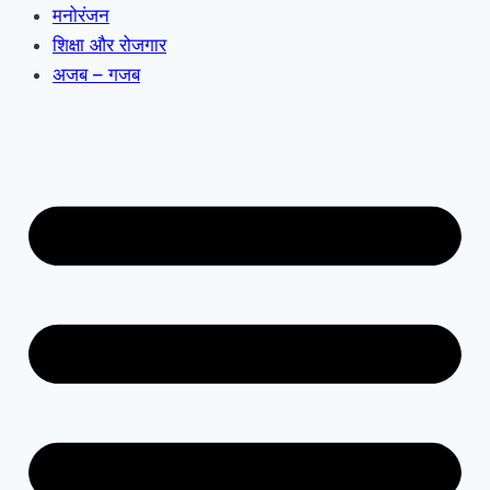
मनोरंजन
शिक्षा और रोजगार
अजब – गजब