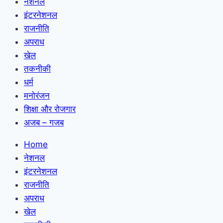
नेशनल
इंटरनेशनल
राजनीति
अपराध
खेल
तकनीकी
धर्म
मनोरंजन
शिक्षा और रोजगार
अजब – गजब
Home
नेशनल
इंटरनेशनल
राजनीति
अपराध
खेल