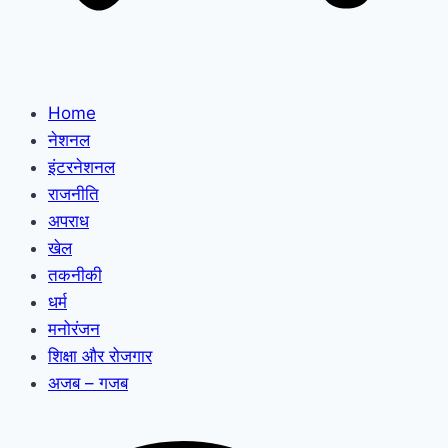
Home
नेशनल
इंटरनेशनल
राजनीति
अपराध
खेल
तकनीकी
धर्म
मनोरंजन
शिक्षा और रोजगार
अजब – गजब