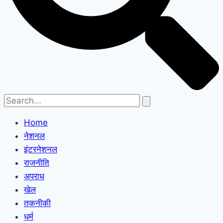
Home
नेशनल
इंटरनेशनल
राजनीति
अपराध
खेल
तकनीकी
धर्म