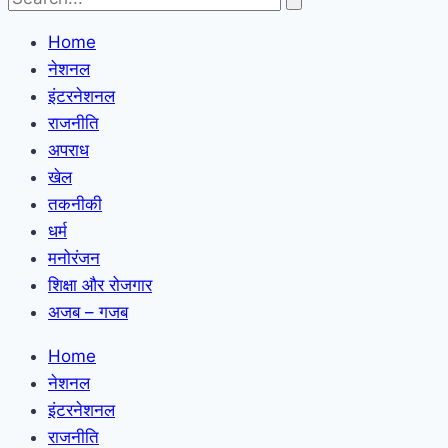
Home
नेशनल
इंटरनेशनल
राजनीति
अपराध
खेल
तकनीकी
धर्म
मनोरंजन
शिक्षा और रोजगार
अजब – गजब
Home
नेशनल
इंटरनेशनल
राजनीति