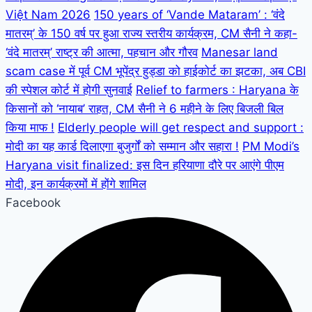
Việt Nam 2026
150 years of ‘Vande Mataram’ : ‘वंदे
मातरम्’ के 150 वर्ष पर हुआ राज्य स्तरीय कार्यक्रम, CM सैनी ने कहा-
‘वंदे मातरम्’ राष्ट्र की आत्मा, पहचान और गौरव
Manesar land
scam case में पूर्व CM भूपेंद्र हुड्डा को हाईकोर्ट का झटका, अब CBI
की स्पेशल कोर्ट में होगी सुनवाई
Relief to farmers : Haryana के
किसानों को ‘नायाब’ राहत, CM सैनी ने 6 महीने के लिए बिजली बिल
किया माफ !
Elderly people will get respect and support :
मोदी का यह कार्ड दिलाएगा बुजुर्गों को सम्मान और सहारा !
PM Modi’s
Haryana visit finalized: इस दिन हरियाणा दौरे पर आएंगे पीएम
मोदी, इन कार्यक्रमों में होंगे शामिल
Facebook