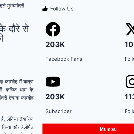
े मुख्यमंत्री
Follow Us
Manesar land scam
case में पूर्व CM भूपेंद्र
 दौरे से
हुड्डा को हाईकोर्ट का
ी
203K
10
झटका, अब CBI की स्पेशल
कोर्ट में होगी सुनवाई
Relief
Facebook Fans
Fol
to farmers : Haryana
के किसानों को ‘नायाब’
काम्बोह में यात्रा
री कल्कि धाम के
राहत, CM सैनी ने 6 महीने
203K
11
त्री ऐंचोदा काम्बोह
के लिए बिजली बिल किया
Subscriber
Fol
माफ !
Elderly people
है, लेकिन तैयारियां
षण किया और हेलीपैड
will get respect and
Mumbai